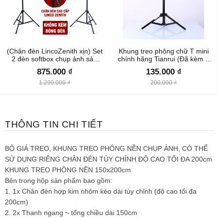
(Chân đèn LincoZenith xịn) Set
Khung treo phông chữ T mini
2 đèn softbox chụp ảnh sản
chính hãng Tianrui (Đã kèm 2
phẩm/quay phim chính hãng
kẹp đuôi cá)
875.000 ₫
135.000 ₫
TIANRUI
1.290.000 ₫
200.000 ₫
THÔNG TIN CHI TIẾT
BỘ GIÁ TREO, KHUNG TREO PHÔNG NỀN CHỤP ẢNH, CÓ THỂ
SỬ DỤNG RIÊNG CHÂN ĐÈN TÙY CHỈNH ĐỘ CAO TỐI ĐA 200cm
KHUNG TREO PHÔNG NỀN 150x200cm
Bên trong hộp sản phẩm bao gồm:
1. 1x Chân đèn hợp kim nhôm kéo dài tùy chỉnh (độ cao tối đa
200cm)
2. 2x Thanh ngang ~ tổng chiều dài 150cm