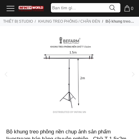
0
THIẾT BỊ STUDIO
KHUNG TREO PHÔNG / CHÂN ĐÈN
Bộ khung treo phông nền chụp ảnh sản phẩm livestream bán hàng chuyên nghiệp - Chữ T 1.5x2m (Tặng kèm 4 kẹp)
Bộ khung treo phông nền chụp ảnh sản phẩm
livestream bán hàng chuyên nghiệp - Chữ T 1.5x2m