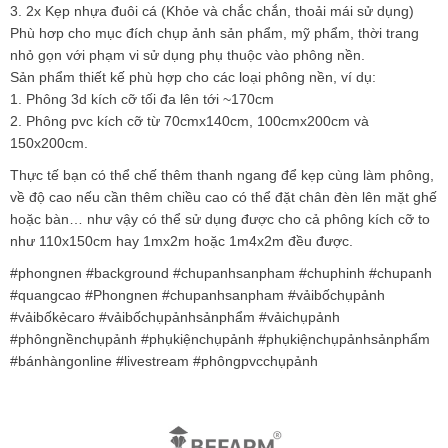
3. 2x Kẹp nhựa đuôi cá (Khỏe và chắc chắn, thoải mái sử dụng)
Phù hơp cho mục đích chụp ảnh sản phẩm, mỹ phẩm, thời trang
nhỏ gọn với phạm vi sử dụng phụ thuộc vào phông nền.
Sản phẩm thiết kế phù hợp cho các loại phông nền, ví dụ:
1. Phông 3d kích cỡ tối đa lên tới ~170cm
2. Phông pvc kích cỡ từ 70cmx140cm, 100cmx200cm và
150x200cm.
Thực tế bạn có thể chế thêm thanh ngang để kẹp cùng làm phông,
về độ cao nếu cần thêm chiều cao có thể đặt chân đèn lên mặt ghế
hoặc bàn… như vậy có thể sử dụng được cho cả phông kích cỡ to
như 110x150cm hay 1mx2m hoặc 1m4x2m đều được.
#phongnen #background #chupanhsanpham #chuphinh #chupanh
#quangcao #Phongnen #chupanhsanpham #vảibốchụpảnh
#vảibốkẻcaro #vảibốchụpảnhsảnphẩm #vảichụpảnh
#phôngnềnchụpảnh #phụkiệnchụpảnh #phụkiệnchụpảnhsảnphẩm
#bánhàngonline #livestream #phôngpvcchụpảnh