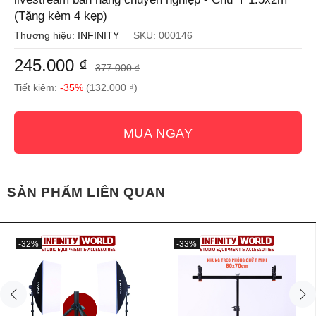
(Tặng kèm 4 kẹp)
Thương hiệu:
INFINITY
SKU:
000146
245.000 ₫
377.000 ₫
Tiết kiệm:
-35%
(132.000 ₫)
MUA NGAY
SẢN PHẨM LIÊN QUAN
-32%
-33%