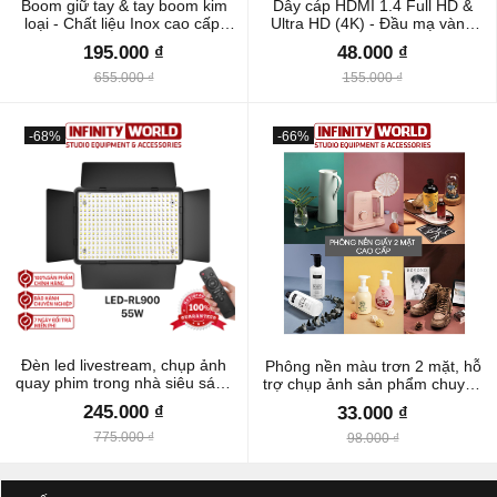
Boom giữ tay & tay boom kim
Dây cáp HDMI 1.4 Full HD &
loại - Chất liệu Inox cao cấp,
Ultra HD (4K) - Đầu mạ vàng
chắc chắn
24K
195.000 ₫
48.000 ₫
655.000 ₫
155.000 ₫
-68%
-66%
Đèn led livestream, chụp ảnh
Phông nền màu trơn 2 mặt, hỗ
quay phim trong nhà siêu sáng
trợ chụp ảnh sản phẩm chuyên
RL-900 điều khiển từ xa cao
nghiệp (Mua 1 được 2) Size
245.000 ₫
33.000 ₫
cấp
57x87cm
775.000 ₫
98.000 ₫