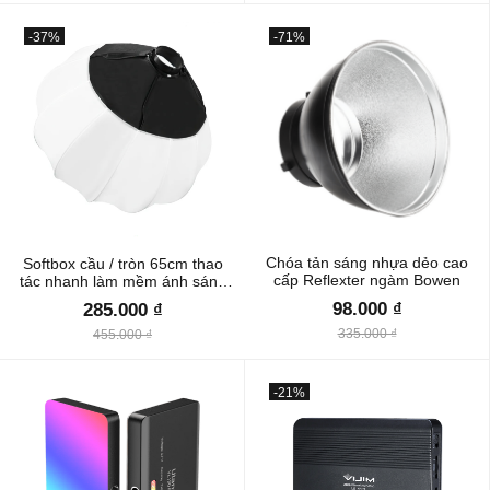
-37%
-71%
Chóa tản sáng nhựa dẻo cao
Softbox cầu / tròn 65cm thao
cấp Reflexter ngàm Bowen
tác nhanh làm mềm ánh sáng
đèn Flash/Led Studio chuyên
98.000 ₫
285.000 ₫
nghiệp (Nhựa)
335.000 ₫
455.000 ₫
-21%