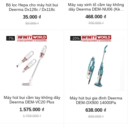
Máy xay sinh tố cầm tay không
Bộ lọc Hepa cho máy hút bụi
dây Deerma DEM-NU06 (Kèm
Deerma Dx128c / Dx118c
theo 1 cốc)
468.000 ₫
35.000 ₫
700.000 ₫
50.000 ₫
-7%
-20%
Máy hút bụi cầm tay không dây
Máy hút bụi gia đình Deerma
Deerma DEM-VC20 Plus
DEM-DX900 14000Pa
1.575.000 ₫
638.000 ₫
1.700.000 ₫
800.000 ₫