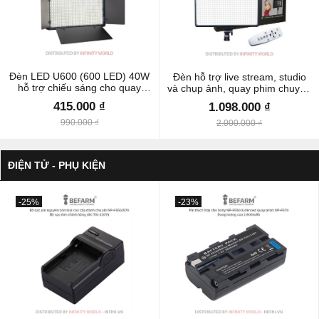
Đèn LED U600 (600 LED) 40W
Đèn hỗ trợ live stream, studio
hỗ trợ chiếu sáng cho quay
và chụp ảnh, quay phim chuyên
phim, chụp ảnh chuyên nghiệp
nghiệp PHOTOGRAPHY LIGHT
415.000 ₫
1.098.000 ₫
(kèm phụ kiện chuyên dụng
A111 chính hãng
cao cấp)
990.000 ₫
2.000.000 ₫
ĐIỆN TỬ - PHỤ KIỆN
-25%
-23%