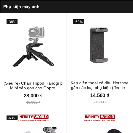
Phụ kiện máy ảnh
-38%
-52%
Kẹp điện thoại có đầu Hotshoe
(Siêu rẻ) Chân Tripod Handgrip
gắn các loại phụ kiện (đèn led,
Mini xếp gọn cho Gopro,
micro...) Vít 1/4" thông dụng
Sjcam, Xiaomi Yi Action, điện
14.500 ₫
28.000 ₫
thoại + đèn led quay phim
30.000 ₫
45.000 ₫
-63%