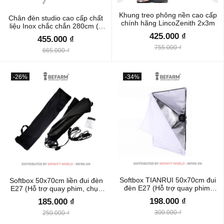
Khung treo phông nền cao cấp
Chân đèn studio cao cấp chất
chính hãng LincoZenith 2x3m
liệu Inox chắc chắn 280cm (2
đầu vít 1/4 & 3/8)
425.000 ₫
455.000 ₫
755.000 ₫
665.000 ₫
-26%
-34%
Softbox TIANRUI 50x70cm đui
Softbox 50x70cm liền đui đèn
đèn E27 (Hỗ trợ quay phim,
E27 (Hỗ trợ quay phim, chụp
chụp ảnh)
ảnh)
198.000 ₫
185.000 ₫
300.000 ₫
250.000 ₫