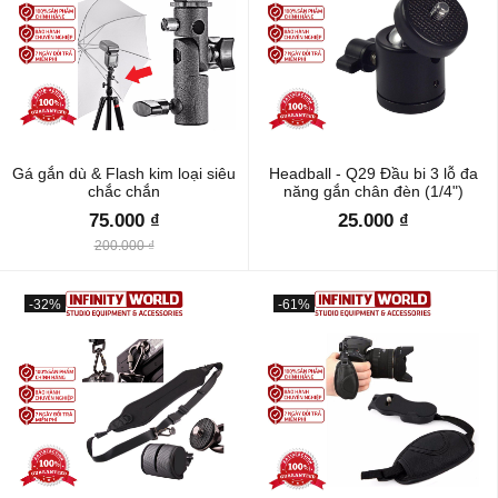
Gá gắn dù & Flash kim loại siêu
Headball - Q29 Đầu bi 3 lỗ đa
chắc chắn
năng gắn chân đèn (1/4")
75.000 ₫
25.000 ₫
200.000 ₫
-32%
-61%