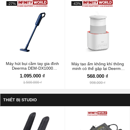
-27%
-43%
Máy hút bụi cầm tay gia đình
Máy tạo ẩm không khí thông
Deerma DEM-DX1000
minh có thể gập lại Deerma
16000Pa
DEM-F235
1.095.000 ₫
568.000 ₫
1.500.000 ₫
998.000 ₫
THIẾT BỊ STUDIO