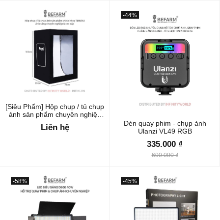
-44%
[Siêu Phẩm] Hộp chụp / tủ chụp
ảnh sản phẩm chuyên nghiệp
chính hãng Tianrui Size lớn
Đèn quay phim - chụp ảnh
Liên hệ
60x70x100cm (Kèm phông
Ulanzi VL49 RGB
nền)
335.000 ₫
600.000 ₫
-58%
-45%