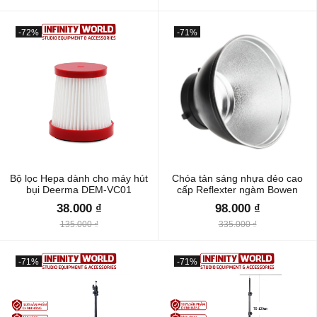
-72%
-71%
Bộ lọc Hepa dành cho máy hút
Chóa tản sáng nhựa dẻo cao
bụi Deerma DEM-VC01
cấp Reflexter ngàm Bowen
38.000 ₫
98.000 ₫
135.000 ₫
335.000 ₫
-71%
-71%