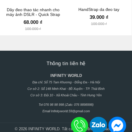
HandStrap da đeo tay
Dây đeo thao tác nhanh cho
máy ảnh DSLR - Quick Strap
39.000 ₫
68.000 ₫
100.000 ₫
100.000 ₫
Thông tin liên hệ
INFINITY WORLD
Địa chỉ: Số 75 Tam Khương - Đống Đa - Hà Nội
Cơ sở 2: Số 148 Minh Khai - Bồ Xuyên - TP. Thái Bình
Cơ sở 3: Đội 10 - Xã Khoái Châu - Tỉnh Hưng Yên
Tel 076 98 98 998 (Zalo: 076 9898998)
Email
Infinityworld.59@gmail.com
© 2026 INFINITY WORLD. Tất cả các quyền được bảo lưu.