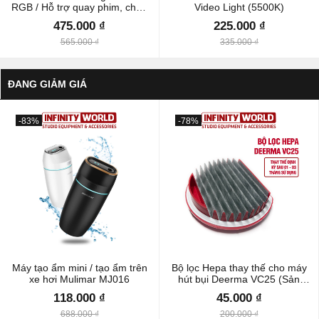
RGB / Hỗ trợ quay phim, chụp
Video Light (5500K)
ảnh chuyên nghiệp
475.000 ₫
225.000 ₫
565.000 ₫
335.000 ₫
ĐANG GIẢM GIÁ
-83%
-78%
Máy tạo ẩm mini / tạo ẩm trên
Bộ lọc Hepa thay thế cho máy
xe hơi Mulimar MJ016
hút bụi Deerma VC25 (Sản
phẩm gốc, chất lượng cao)
118.000 ₫
45.000 ₫
688.000 ₫
200.000 ₫