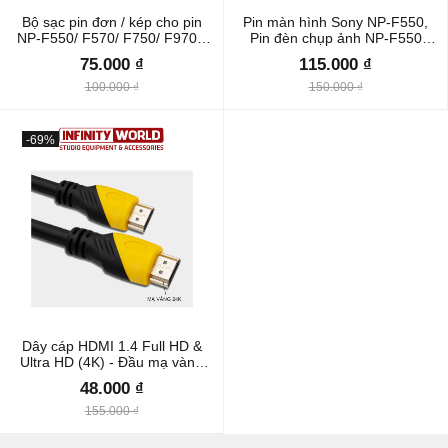
Bộ sạc pin đơn / kép cho pin
Pin màn hình Sony NP-F550,
NP-F550/ F570/ F750/ F970 -
Pin đèn chụp ảnh NP-F550
Hàng chính hãng (Phù hợp pin
dung lượng cao 2200mAh /
75.000 ₫
115.000 ₫
máy ảnh Sony)
2600mAh / 5200mAh /
7800mAh
100.000 ₫
150.000 ₫
-69%
Dây cáp HDMI 1.4 Full HD &
Ultra HD (4K) - Đầu mạ vàng
24K
48.000 ₫
155.000 ₫