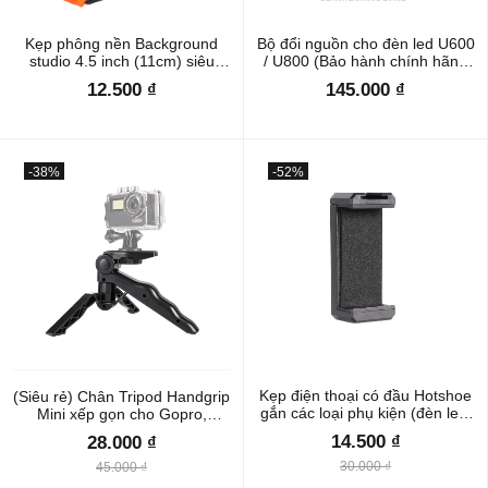
Kẹp phông nền Background
Bộ đổi nguồn cho đèn led U600
studio 4.5 inch (11cm) siêu
/ U800 (Bảo hành chính hãng
cứng - Hàng nhập khẩu
12 tháng)
12.500 ₫
145.000 ₫
-38%
-52%
Kẹp điện thoại có đầu Hotshoe
(Siêu rẻ) Chân Tripod Handgrip
gắn các loại phụ kiện (đèn led,
Mini xếp gọn cho Gopro,
micro...) Vít 1/4" thông dụng
Sjcam, Xiaomi Yi Action, điện
14.500 ₫
28.000 ₫
thoại + đèn led quay phim
30.000 ₫
45.000 ₫