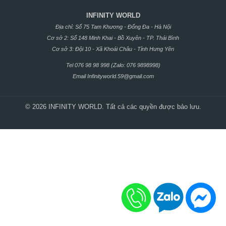
INFINITY WORLD
Địa chỉ: Số 75 Tam Khương - Đống Đa - Hà Nội
Cơ sở 2: Số 148 Minh Khai - Bồ Xuyên - TP. Thái Bình
Cơ sở 3: Đội 10 - Xã Khoái Châu - Tỉnh Hưng Yên
Tel 076 98 98 998 (Zalo: 076 9898998)
Email
Infinityworld.59@gmail.com
© 2026 INFINITY WORLD. Tất cả các quyền được bảo lưu.